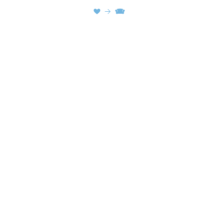
♥ → 