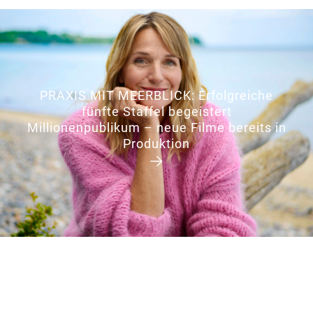
PRAXIS MIT MEERBLICK: Erfolgreiche
fünfte Staffel begeistert
Millionenpublikum – neue Filme bereits in
Produktion
→