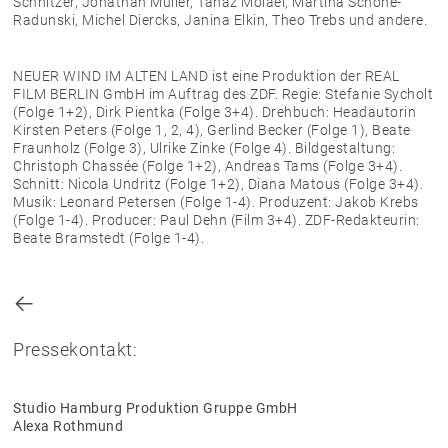
Schnitzer, Jonathan Müller, Tanaz Molaei, Martina Schöne-
Radunski, Michel Diercks, Janina Elkin, Theo Trebs und andere.
NEUER WIND IM ALTEN LAND ist eine Produktion der REAL
FILM BERLIN GmbH im Auftrag des ZDF. Regie: Stefanie Sycholt
(Folge 1+2), Dirk Pientka (Folge 3+4). Drehbuch: Headautorin
Kirsten Peters (Folge 1, 2, 4), Gerlind Becker (Folge 1), Beate
Fraunholz (Folge 3), Ulrike Zinke (Folge 4). Bildgestaltung:
Christoph Chassée (Folge 1+2), Andreas Tams (Folge 3+4).
Schnitt: Nicola Undritz (Folge 1+2), Diana Matous (Folge 3+4).
Musik: Leonard Petersen (Folge 1-4). Produzent: Jakob Krebs
(Folge 1-4). Producer: Paul Dehn (Film 3+4). ZDF-Redakteurin:
Beate Bramstedt (Folge 1-4).
←
Pressekontakt:
Studio Hamburg Produktion Gruppe GmbH
Alexa Rothmund