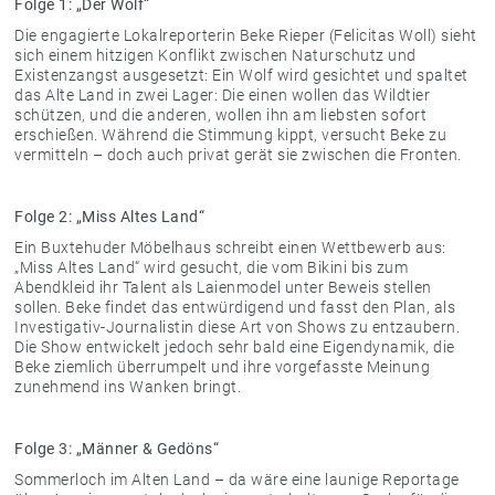
Folge 1: „Der Wolf“
Die engagierte Lokalreporterin Beke Rieper (Felicitas Woll) sieht
sich einem hitzigen Konflikt zwischen Naturschutz und
Existenzangst ausgesetzt: Ein Wolf wird gesichtet und spaltet
das Alte Land in zwei Lager: Die einen wollen das Wildtier
schützen, und die anderen, wollen ihn am liebsten sofort
erschießen. Während die Stimmung kippt, versucht Beke zu
vermitteln – doch auch privat gerät sie zwischen die Fronten.
Folge 2: „Miss Altes Land“
Ein Buxtehuder Möbelhaus schreibt einen Wettbewerb aus:
„Miss Altes Land“ wird gesucht, die vom Bikini bis zum
Abendkleid ihr Talent als Laienmodel unter Beweis stellen
sollen. Beke findet das entwürdigend und fasst den Plan, als
Investigativ-Journalistin diese Art von Shows zu entzaubern.
Die Show entwickelt jedoch sehr bald eine Eigendynamik, die
Beke ziemlich überrumpelt und ihre vorgefasste Meinung
zunehmend ins Wanken bringt.
Folge 3: „Männer & Gedöns“
Sommerloch im Alten Land – da wäre eine launige Reportage