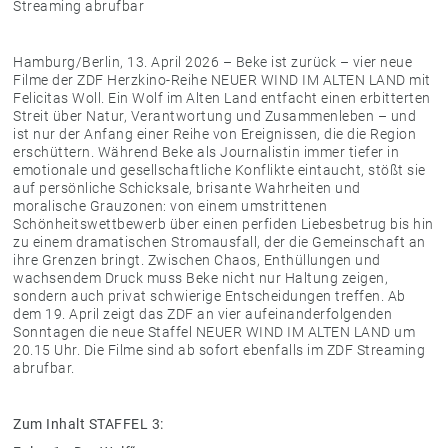
Streaming abrufbar
Hamburg/Berlin, 13. April 2026 – Beke ist zurück – vier neue
Filme der ZDF Herzkino-Reihe NEUER WIND IM ALTEN LAND mit
Felicitas Woll. Ein Wolf im Alten Land entfacht einen erbitterten
Streit über Natur, Verantwortung und Zusammenleben – und
ist nur der Anfang einer Reihe von Ereignissen, die die Region
erschüttern. Während Beke als Journalistin immer tiefer in
emotionale und gesellschaftliche Konflikte eintaucht, stößt sie
auf persönliche Schicksale, brisante Wahrheiten und
moralische Grauzonen: von einem umstrittenen
Schönheitswettbewerb über einen perfiden Liebesbetrug bis hin
zu einem dramatischen Stromausfall, der die Gemeinschaft an
ihre Grenzen bringt. Zwischen Chaos, Enthüllungen und
wachsendem Druck muss Beke nicht nur Haltung zeigen,
sondern auch privat schwierige Entscheidungen treffen. Ab
dem 19. April zeigt das ZDF an vier aufeinanderfolgenden
Sonntagen die neue Staffel NEUER WIND IM ALTEN LAND um
20.15 Uhr. Die Filme sind ab sofort ebenfalls im ZDF Streaming
abrufbar.
Zum Inhalt STAFFEL 3: