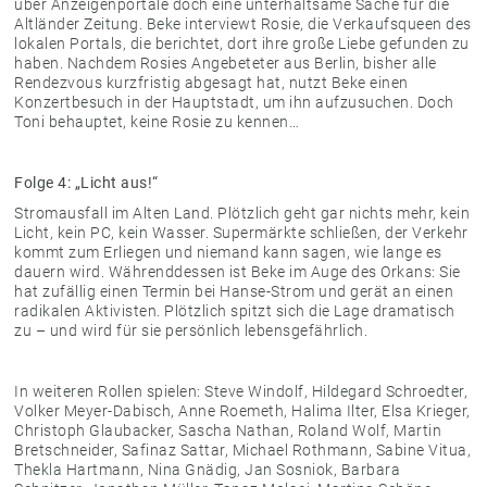
über Anzeigenportale doch eine unterhaltsame Sache für die
Altländer Zeitung. Beke interviewt Rosie, die Verkaufsqueen des
lokalen Portals, die berichtet, dort ihre große Liebe gefunden zu
haben. Nachdem Rosies Angebeteter aus Berlin, bisher alle
Rendezvous kurzfristig abgesagt hat, nutzt Beke einen
Konzertbesuch in der Hauptstadt, um ihn aufzusuchen. Doch
Toni behauptet, keine Rosie zu kennen…
Folge 4: „Licht aus!“
Stromausfall im Alten Land. Plötzlich geht gar nichts mehr, kein
Licht, kein PC, kein Wasser. Supermärkte schließen, der Verkehr
kommt zum Erliegen und niemand kann sagen, wie lange es
dauern wird. Währenddessen ist Beke im Auge des Orkans: Sie
hat zufällig einen Termin bei Hanse-Strom und gerät an einen
radikalen Aktivisten. Plötzlich spitzt sich die Lage dramatisch
zu – und wird für sie persönlich lebensgefährlich.
In weiteren Rollen spielen: Steve Windolf, Hildegard Schroedter,
Volker Meyer-Dabisch, Anne Roemeth, Halima Ilter, Elsa Krieger,
Christoph Glaubacker, Sascha Nathan, Roland Wolf, Martin
Bretschneider, Safinaz Sattar, Michael Rothmann, Sabine Vitua,
Thekla Hartmann, Nina Gnädig, Jan Sosniok, Barbara